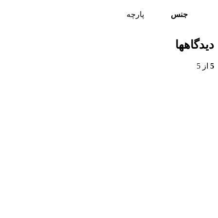
جنس
پارچه
دیدگاهها
5
از 5