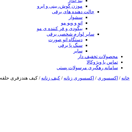
بند انداز
موزن گوش، بینی و ابرو
حالت دهنده های برقی
سشوار
اتو و ویو مو
بیگودی و فر کننده ی مو
سایر لوازم شخصی برقی
دستگاه اتو صورت
سنگ پا برقی
سایر
محصولات تخفیف دار
تماس با ویژوکالا
سامانه رهگیری مرسولات پستی
خانه
/
اکسسوری
/
اکسسوری زنانه
/
کیف زنانه
/ کیف هندزفری حلقه دا