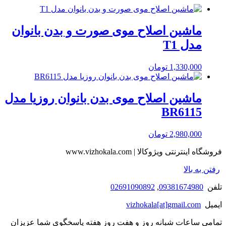
ماشین اصلاح موی صورت و بدن بانوان
مدل T1
1,330,000
تومان
ماشین اصلاح موی بدن بانوان روزیا مدل
BR6115
2,980,000
تومان
فروشگاه اینترنتی ویژوکالا | www.vizhokala.com
رفتن به بالا
تلفن
09381674980
,
02691090892
ایمیل
vizhokala[at]gmail.com
تمامی ساعات شبانه روز و هفت روز هفته پاسخگوی شما عزیزان