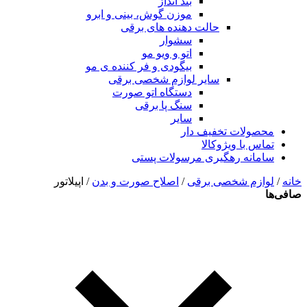
بند انداز
موزن گوش، بینی و ابرو
حالت دهنده های برقی
سشوار
اتو و ویو مو
بیگودی و فر کننده ی مو
سایر لوازم شخصی برقی
دستگاه اتو صورت
سنگ پا برقی
سایر
محصولات تخفیف دار
تماس با ویژوکالا
سامانه رهگیری مرسولات پستی
خانه
/
لوازم شخصی برقی
/
اصلاح صورت و بدن
/ اپیلاتور
صافی‌ها