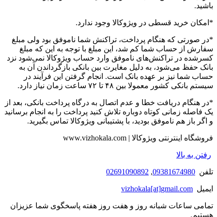
باشید.
*امکان خرید قسطی در ویژوکالا وجود ندارد.
*در صورتی که هنگام پرداخت، تراکنش شما ناموفق بود ولی مبلغ
سفارش از حساب شما کم شد، این مبلغ با توجه به این که مبلغ
کسرشده در تراکنش‌های ناموفق وارد حساب ویژوکالا نمی‌شود نزد
بانک حفظ می‌شود، به دلیل مغایرت بین بانکی بازگرداندن آن به
حساب شما نیز بر عهده بانک است. انجام گرفتن این فرآیند در
سیستم بانکی کشور معمولا بین ۴۸ تا ۷۲ ساعت زمان نیاز دارد.
*در هنگام دریافت خطا و عدم اتصال به درگاه پرداخت بانکی، بعد از
یک فاصله زمانی کوتاه دوباره تلاش کنید پرداخت را به انجام برسانید
و اگر باز هم ناموفق بودید، با پشتیبانی ویژوکالا تماس بگیرید.
فروشگاه اینترنتی ویژوکالا | www.vizhokala.com
رفتن به بالا
تلفن
09381674980
,
02691090892
ایمیل
vizhokala[at]gmail.com
تمامی ساعات شبانه روز و هفت روز هفته پاسخگوی شما عزیزان
هستیم.