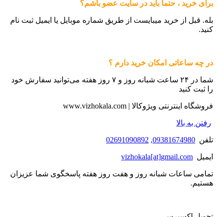
برای خرید ، حتما باید در سایت عضو باشم؟
بله. قبل از خرید میبایست از طریق شماره موبایل یا ایمیل ثبت نام
کنید.
در چه ساعاتی امکان خرید دارم ؟
شما در ۲۴ ساعت شبانه روز و ۷ روز هفته می‌‏توانید سفارش خود
را ثبت کنید
فروشگاه اینترنتی ویژوکالا | www.vizhokala.com
رفتن به بالا
تلفن
09381674980
,
02691090892
ایمیل
vizhokala[at]gmail.com
تمامی ساعات شبانه روز و هفت روز هفته پاسخگوی شما عزیزان
هستیم.
تحویل اکسپرس