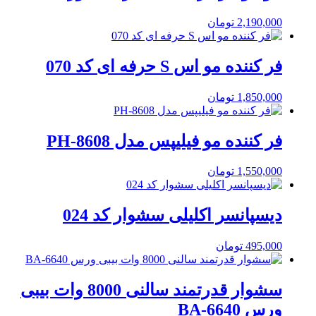
2,190,000
تومان
فر کننده مو اس S حرفه ای کد 070
1,850,000
تومان
فر کننده مو فیلیپس مدل PH-8608
1,550,000
تومان
دیسپانسر اکلیلی سشوار کد 024
495,000
تومان
سشوار قدرتمند سالنی 8000 وات بیبی
ورس BA-6640