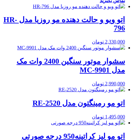
تماس بگیرید
اتو ویو و حالت دهنده مو روزیا مدل HR-
796
2,330,000
تومان
سشوار موتور سنگین 2400 وات مک
مدل MC-9901
2,990,000
تومان
اتو مو رمینگتون مدل RE-2520
1,495,000
تومان
اتو مو لیز کراتینه950 درجه صورتی