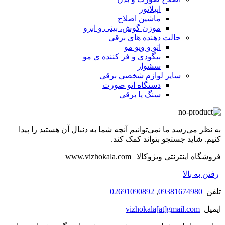
اپیلاتور
ماشین اصلاح
موزن گوش، بینی و ابرو
حالت دهنده های برقی
اتو و ویو مو
بیگودی و فر کننده ی مو
سشوار
سایر لوازم شخصی برقی
دستگاه اتو صورت
سنگ پا برقی
به نظر می‌رسد ما نمی‌توانیم آنچه شما به دنبال آن هستید را پیدا
کنیم. شاید جستجو بتواند کمک کند.
فروشگاه اینترنتی ویژوکالا | www.vizhokala.com
رفتن به بالا
تلفن
09381674980
,
02691090892
ایمیل
vizhokala[at]gmail.com