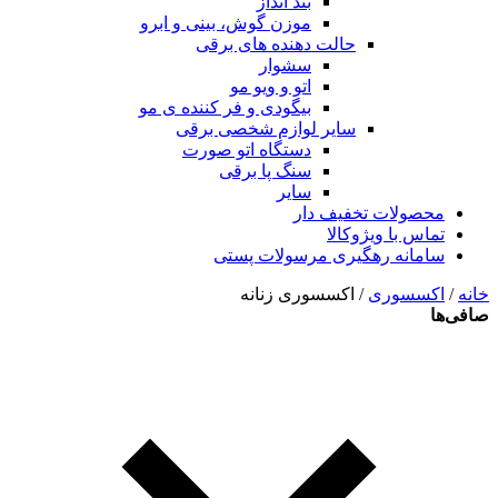
بند انداز
موزن گوش، بینی و ابرو
حالت دهنده های برقی
سشوار
اتو و ویو مو
بیگودی و فر کننده ی مو
سایر لوازم شخصی برقی
دستگاه اتو صورت
سنگ پا برقی
سایر
محصولات تخفیف دار
تماس با ویژوکالا
سامانه رهگیری مرسولات پستی
خانه
/
اکسسوری
/ اکسسوری زنانه
صافی‌ها