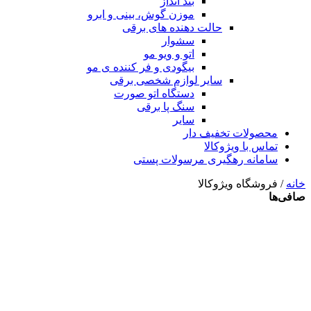
بند انداز
موزن گوش، بینی و ابرو
حالت دهنده های برقی
سشوار
اتو و ویو مو
بیگودی و فر کننده ی مو
سایر لوازم شخصی برقی
دستگاه اتو صورت
سنگ پا برقی
سایر
محصولات تخفیف دار
تماس با ویژوکالا
سامانه رهگیری مرسولات پستی
خانه
/ فروشگاه ویژوکالا
صافی‌ها