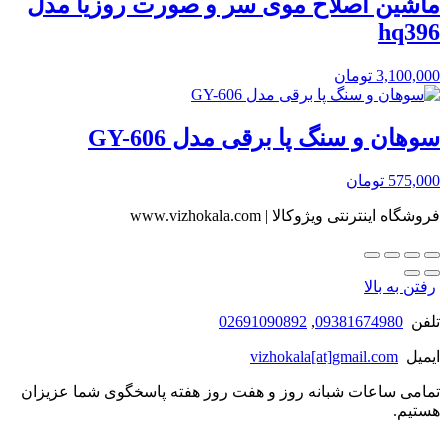
ماشین اصلاح موی سر و صورت روزیا مدل
hq396
3,100,000
تومان
سوهان و سنگ پا برقی مدل GY-606
575,000
تومان
فروشگاه اینترنتی ویژوکالا | www.vizhokala.com
رفتن به بالا
تلفن
09381674980
,
02691090892
ایمیل
vizhokala[at]gmail.com
تمامی ساعات شبانه روز و هفت روز هفته پاسخگوی شما عزیزان
هستیم.