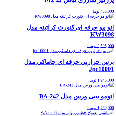
پرزگیر شارژی لباس کد 012
455,000
تومان
اتو مو حرفه ای کنورث کراتینه مدل
KW3098
2,595,000
تومان
برس حرارتی حرفه ای جاماکی مدل
Jpc10001
1,945,000
تومان
اتومو بیبی ورس مدل BA-242
1,750,000
تومان