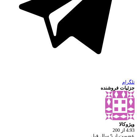
تلگرام
جزئیات فروشنده
ویژوکالا
4.93 از 200
عضویت از 5 سال قبل