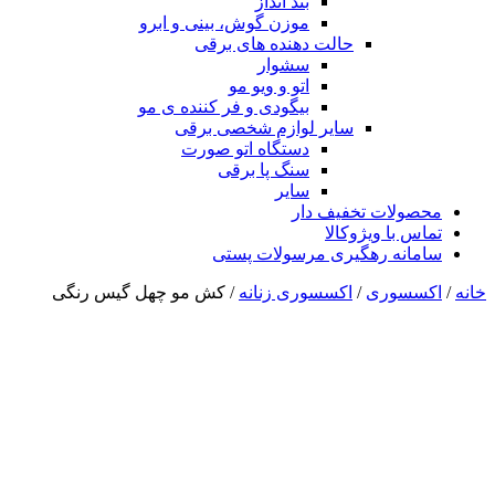
بند انداز
موزن گوش، بینی و ابرو
حالت دهنده های برقی
سشوار
اتو و ویو مو
بیگودی و فر کننده ی مو
سایر لوازم شخصی برقی
دستگاه اتو صورت
سنگ پا برقی
سایر
محصولات تخفیف دار
تماس با ویژوکالا
سامانه رهگیری مرسولات پستی
خانه
/
اکسسوری
/
اکسسوری زنانه
/ کش مو چهل گیس رنگی