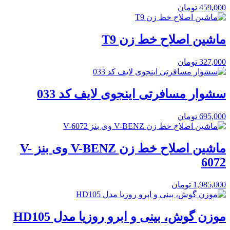
459,000
تومان
ماشین اصلاح خط زن T9
327,000
تومان
سشوار مسافرتی اینجوی لایف کد 033
695,000
تومان
ماشین اصلاح خط زن V-BENZ وی بنز V-
6072
1,985,000
تومان
موزن گوش، بینی و ابرو روزیا مدل HD105