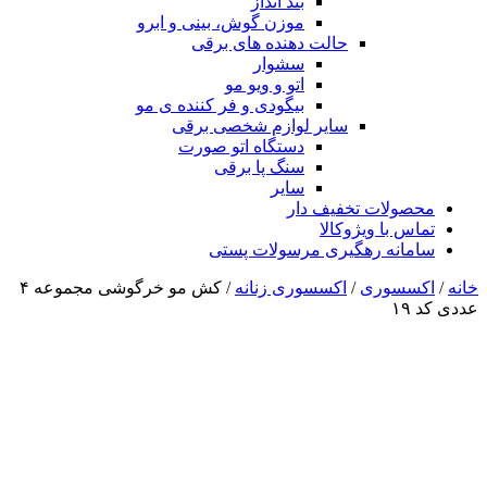
بند انداز
موزن گوش، بینی و ابرو
حالت دهنده های برقی
سشوار
اتو و ویو مو
بیگودی و فر کننده ی مو
سایر لوازم شخصی برقی
دستگاه اتو صورت
سنگ پا برقی
سایر
محصولات تخفیف دار
تماس با ویژوکالا
سامانه رهگیری مرسولات پستی
خانه
/
اکسسوری
/
اکسسوری زنانه
/ کش مو خرگوشی مجموعه ۴
عددی کد ۱۹