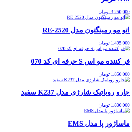
3,250,000
تومان
اتو مو رمینگتون مدل RE-2520
1,495,000
تومان
فر کننده مو اس S حرفه ای کد 070
1,850,000
تومان
جارو روباتیک شارژی مدل K237 سفید
1,830,000
تومان
ماساژور پا مدل EMS