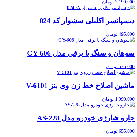
3,190,000
تومان
دیسپانسر اکلیلی سشوار کد 024
495,000
تومان
سوهان و سنگ پا برقی مدل GY-606
575,000
تومان
ماشین اصلاح خط زن وی بنز V-6101
1,990,000
تومان
جارو شارژی خودرو مدل AS-228
655,000
تومان