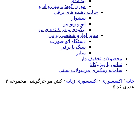
بند انداز
موزن گوش، بینی و ابرو
حالت دهنده های برقی
سشوار
اتو و ویو مو
بیگودی و فر کننده ی مو
سایر لوازم شخصی برقی
دستگاه اتو صورت
سنگ پا برقی
سایر
محصولات تخفیف دار
تماس با ویژوکالا
سامانه رهگیری مرسولات پستی
خانه
/
اکسسوری
/
اکسسوری زنانه
/ کش مو خرگوشی مجموعه ۴
عددی کد ۰۵