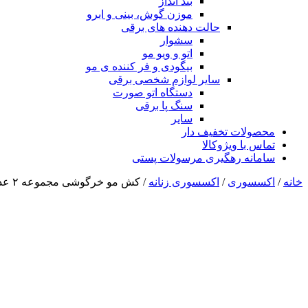
بند انداز
موزن گوش، بینی و ابرو
حالت دهنده های برقی
سشوار
اتو و ویو مو
بیگودی و فر کننده ی مو
سایر لوازم شخصی برقی
دستگاه اتو صورت
سنگ پا برقی
سایر
محصولات تخفیف دار
تماس با ویژوکالا
سامانه رهگیری مرسولات پستی
خانه
/
اکسسوری
/
اکسسوری زنانه
/ کش مو خرگوشی مجموعه ۲ عددی