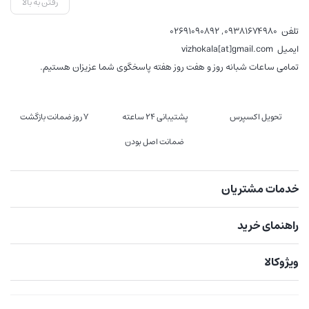
رفتن به بالا
تلفن
09381674980
,
02691090892
ایمیل
vizhokala[at]gmail.com
تمامی ساعات شبانه روز و هفت روز هفته پاسخگوی شما عزیزان هستیم.
تحویل اکسپرس
پشتیبانی 24 ساعته
7 روز ضمانت بازگشت
ضمانت اصل بودن
خدمات مشتریان
راهنمای خرید
ویژوکالا