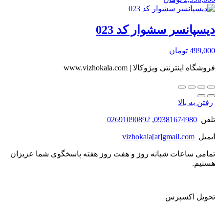
دیسپانسر سشوار کد 023
499,000
تومان
فروشگاه اینترنتی ویژوکالا | www.vizhokala.com
رفتن به بالا
تلفن
09381674980
,
02691090892
ایمیل
vizhokala[at]gmail.com
تمامی ساعات شبانه روز و هفت روز هفته پاسخگوی شما عزیزان
هستیم.
تحویل اکسپرس