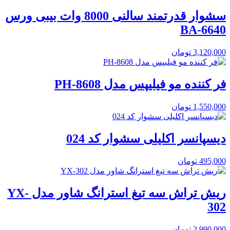
سشوار قدرتمند سالنی 8000 وات بیبی ورس
BA-6640
3,120,000
تومان
فر کننده مو فیلیپس مدل PH-8608
1,550,000
تومان
دیسپانسر اکلیلی سشوار کد 024
495,000
تومان
ریش تراش سه تیغ استرانگ شاور مدل YX-
302
2,990,000
تومان