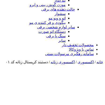
بند انداز
موزن گوش، بینی و ابرو
حالت دهنده های برقی
سشوار
اتو و ویو مو
بیگودی و فر کننده ی مو
سایر لوازم شخصی برقی
دستگاه اتو صورت
سنگ پا برقی
سایر
محصولات تخفیف دار
تماس با ویژوکالا
سامانه رهگیری مرسولات پستی
خانه
/
اکسسوری
/
اکسسوری زنانه
/ دستبند کریستال زنانه کد ۰۱