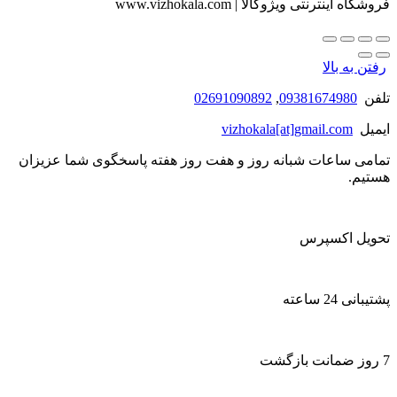
فروشگاه اینترنتی ویژوکالا | www.vizhokala.com
رفتن به بالا
تلفن
09381674980
,
02691090892
ایمیل
vizhokala[at]gmail.com
تمامی ساعات شبانه روز و هفت روز هفته پاسخگوی شما عزیزان
هستیم.
تحویل اکسپرس
پشتیبانی 24 ساعته
7 روز ضمانت بازگشت