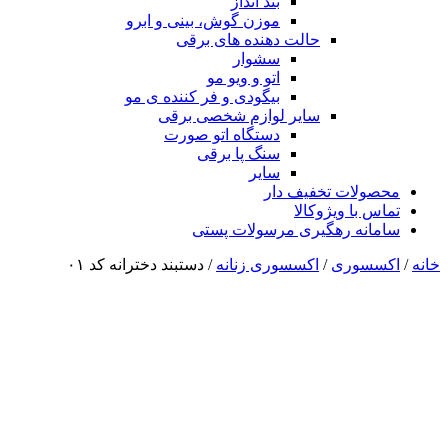
بند انداز
موزن گوش، بینی و ابرو
حالت دهنده های برقی
سشوار
اتو و ویو مو
بیگودی و فر کننده ی مو
سایر لوازم شخصی برقی
دستگاه اتو صورت
سنگ پا برقی
سایر
محصولات تخفیف دار
تماس با ویژوکالا
سامانه رهگیری مرسولات پستی
خانه
/
اکسسوری
/
اکسسوری زنانه
/ دستبند دخترانه کد ۰۱