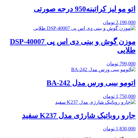
اتو مو لیز کراتینه950 درجه صورتی
2,190,000
تومان
موزن گوش و بینی دی اس پی DSP-40007
طلایی
799,000
تومان
اتومو بیبی ورس مدل BA-242
1,750,000
تومان
جارو روباتیک شارژی مدل K237 سفید
1,830,000
تومان