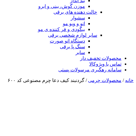
بند انداز
موزن گوش، بینی و ابرو
حالت دهنده های برقی
سشوار
اتو و ویو مو
بیگودی و فر کننده ی مو
سایر لوازم شخصی برقی
دستگاه اتو صورت
سنگ پا برقی
سایر
محصولات تخفیف دار
تماس با ویژوکالا
سامانه رهگیری مرسولات پستی
خانه
/
محصولات چرمی
/ گردنبند کیف دعا چرم مصنوعی کد ۶۰۰