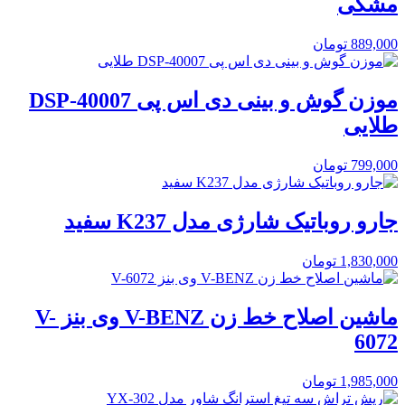
مشکی
889,000
تومان
موزن گوش و بینی دی اس پی DSP-40007
طلایی
799,000
تومان
جارو روباتیک شارژی مدل K237 سفید
1,830,000
تومان
ماشین اصلاح خط زن V-BENZ وی بنز V-
6072
1,985,000
تومان