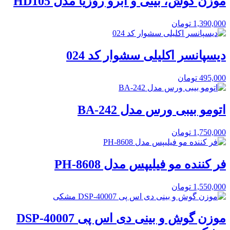
موزن گوش، بینی و ابرو روزیا مدل HD105
1,390,000
تومان
دیسپانسر اکلیلی سشوار کد 024
495,000
تومان
اتومو بیبی ورس مدل BA-242
1,750,000
تومان
فر کننده مو فیلیپس مدل PH-8608
1,550,000
تومان
موزن گوش و بینی دی اس پی DSP-40007