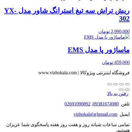
ریش تراش سه تیغ استرانگ شاور مدل YX-
302
2,990,000
تومان
ماساژور پا مدل EMS
459,000
تومان
فروشگاه اینترنتی ویژوکالا | www.vizhokala.com
رفتن به بالا
تلفن
09381674980
,
02691090892
ایمیل
vizhokala[at]gmail.com
تمامی ساعات شبانه روز و هفت روز هفته پاسخگوی شما عزیزان
هستیم.