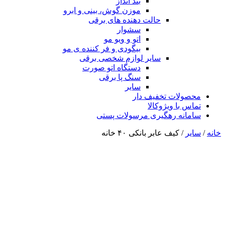
بند انداز
موزن گوش، بینی و ابرو
حالت دهنده های برقی
سشوار
اتو و ویو مو
بیگودی و فر کننده ی مو
سایر لوازم شخصی برقی
دستگاه اتو صورت
سنگ پا برقی
سایر
محصولات تخفیف دار
تماس با ویژوکالا
سامانه رهگیری مرسولات پستی
خانه
/
سایر
/ کیف عابر بانکی ۴۰ خانه