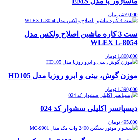
ماساژور پا مدل EMS
459,000
تومان
ست 3 کاره ماشین اصلاح ولکس مدل
WLEX L-8054
1,800,000
تومان
موزن گوش، بینی و ابرو روزیا مدل HD105
1,390,000
تومان
دیسپانسر اکلیلی سشوار کد 024
495,000
تومان