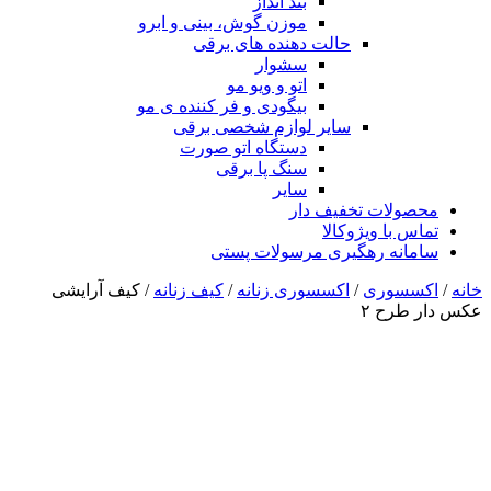
بند انداز
موزن گوش، بینی و ابرو
حالت دهنده های برقی
سشوار
اتو و ویو مو
بیگودی و فر کننده ی مو
سایر لوازم شخصی برقی
دستگاه اتو صورت
سنگ پا برقی
سایر
محصولات تخفیف دار
تماس با ویژوکالا
سامانه رهگیری مرسولات پستی
خانه
/
اکسسوری
/
اکسسوری زنانه
/
کیف زنانه
/ کیف آرایشی
عکس دار طرح ۲