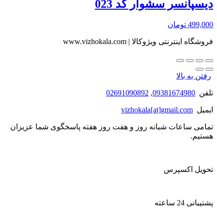
دیسپانسر سشوار کد 023
499,000
تومان
فروشگاه اینترنتی ویژوکالا | www.vizhokala.com
رفتن به بالا
تلفن
09381674980
,
02691090892
ایمیل
vizhokala[at]gmail.com
تمامی ساعات شبانه روز و هفت روز هفته پاسخگوی شما عزیزان
هستیم.
تحویل اکسپرس
پشتیبانی 24 ساعته