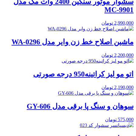
سشوار موتور سنگین 2400 وات مک مدل
MC-9901
2,990,000
تومان
ماشین اصلاح خط زن وایر مدل WA-0296
2,200,000
تومان
اتو مو لیز کراتینه950 درجه صورتی
2,190,000
تومان
سوهان و سنگ پا برقی مدل GY-606
575,000
تومان