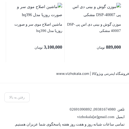
فر 
06
موزن گوش و بینی دی اس پی DSP-
ماشین اصلاح موی سر و صورت
40007 مشکی
روزیا مدل hq396
00
3,100,000
889,000
تومان
تومان
فروشگاه اینترنتی ویژوکالا | www.vizhokala.com
رفتن به بالا
تلفن
09381674980
,
02691090892
ایمیل
vizhokala[at]gmail.com
تمامی ساعات شبانه روز و هفت روز هفته پاسخگوی شما عزیزان هستیم.