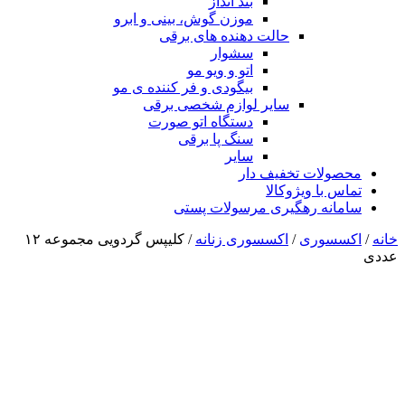
بند انداز
موزن گوش، بینی و ابرو
حالت دهنده های برقی
سشوار
اتو و ویو مو
بیگودی و فر کننده ی مو
سایر لوازم شخصی برقی
دستگاه اتو صورت
سنگ پا برقی
سایر
محصولات تخفیف دار
تماس با ویژوکالا
سامانه رهگیری مرسولات پستی
خانه
/
اکسسوری
/
اکسسوری زنانه
/ کلیپس گردویی مجموعه ۱۲
عددی