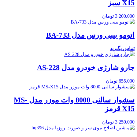
X15 سبز
3,200,000
تومان
اتومو بیبی ورس مدل BA-733
تماس بگیرید
جارو شارژی خودرو مدل AS-228
655,000
تومان
سشوار سالنی 8000 وات موزر مدل MS-
X15 قرمز
3,250,000
تومان