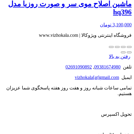
ماشین اصلاح موی سر و صورت روزیا مدل
hq396
3,100,000
تومان
فروشگاه اینترنتی ویژوکالا | www.vizhokala.com
رفتن به بالا
تلفن
09381674980
,
02691090892
ایمیل
vizhokala[at]gmail.com
تمامی ساعات شبانه روز و هفت روز هفته پاسخگوی شما عزیزان
هستیم.
تحویل اکسپرس