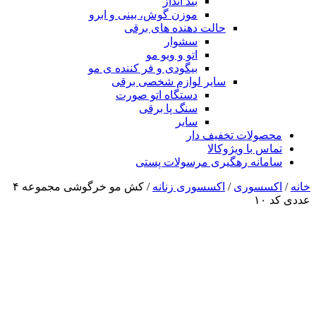
بند انداز
موزن گوش، بینی و ابرو
حالت دهنده های برقی
سشوار
اتو و ویو مو
بیگودی و فر کننده ی مو
سایر لوازم شخصی برقی
دستگاه اتو صورت
سنگ پا برقی
سایر
محصولات تخفیف دار
تماس با ویژوکالا
سامانه رهگیری مرسولات پستی
خانه
/
اکسسوری
/
اکسسوری زنانه
/ کش مو خرگوشی مجموعه ۴
عددی کد ۱۰