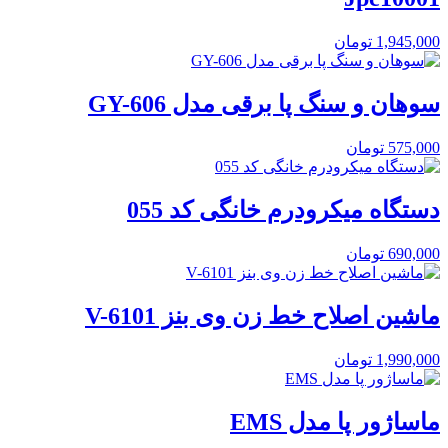
1,945,000
تومان
سوهان و سنگ پا برقی مدل GY-606
575,000
تومان
دستگاه میکرودرم خانگی کد 055
690,000
تومان
ماشین اصلاح خط زن وی بنز V-6101
1,990,000
تومان
ماساژور پا مدل EMS