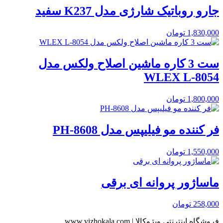
جارو روباتیک شارژی مدل K237 سفید
1,830,000
تومان
ست 3 کاره ماشین اصلاح ولکس مدل
WLEX L-8054
1,800,000
تومان
فر کننده مو فیلیپس مدل PH-8608
1,550,000
تومان
ماساژور پروانه ای برقی
258,000
تومان
فروشگاه اینترنتی ویژوکالا | www.vizhokala.com