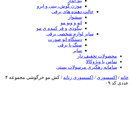
بند انداز
موزن گوش، بینی و ابرو
حالت دهنده های برقی
سشوار
اتو و ویو مو
بیگودی و فر کننده ی مو
سایر لوازم شخصی برقی
دستگاه اتو صورت
سنگ پا برقی
سایر
محصولات تخفیف دار
تماس با ویژوکالا
سامانه رهگیری مرسولات پستی
خانه
/
اکسسوری
/
اکسسوری زنانه
/ کش مو خرگوشی مجموعه ۴
عددی کد ۰۹