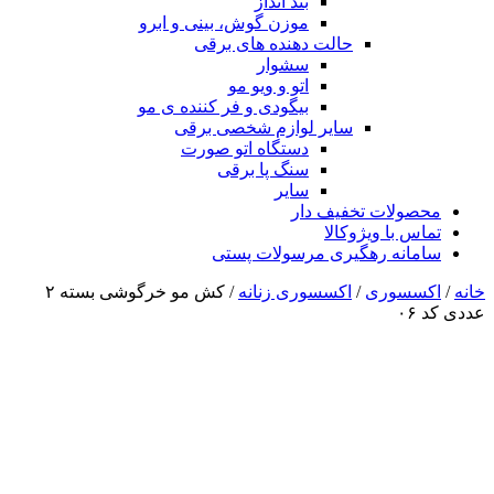
بند انداز
موزن گوش، بینی و ابرو
حالت دهنده های برقی
سشوار
اتو و ویو مو
بیگودی و فر کننده ی مو
سایر لوازم شخصی برقی
دستگاه اتو صورت
سنگ پا برقی
سایر
محصولات تخفیف دار
تماس با ویژوکالا
سامانه رهگیری مرسولات پستی
خانه
/
اکسسوری
/
اکسسوری زنانه
/ کش مو خرگوشی بسته ۲
عددی کد ۰۶