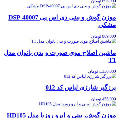
695,000
تومان
موزن گوش و بینی دی اس پی DSP-40007
مشکی
889,000
تومان
ماشین اصلاح موی صورت و بدن بانوان مدل
T1
1,330,000
تومان
پرزگیر شارژی لباس کد 012
455,000
تومان
موزن گوش، بینی و ابرو روزیا مدل HD105