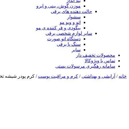
بند انداز
موزن گوش، بینی و ابرو
حالت دهنده های برقی
سشوار
اتو و ویو مو
بیگودی و فر کننده ی مو
سایر لوازم شخصی برقی
دستگاه اتو صورت
سنگ پا برقی
سایر
محصولات تخفیف دار
تماس با ویژوکالا
سامانه رهگیری مرسولات پستی
خانه
/
آرایشی و بهداشتی
/
کرم و مراقبت پوست
/ کرم پودر شیشه تخت