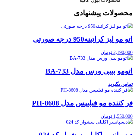
محصولات بیول عالیه
محصولات پیشنهادی
اتو مو لیز کراتینه950 درجه صورتی
2,190,000
تومان
اتومو بیبی ورس مدل BA-733
تماس بگیرید
فر کننده مو فیلیپس مدل PH-8608
1,550,000
تومان
دیسپانسر اکلیلی سشوار کد 024