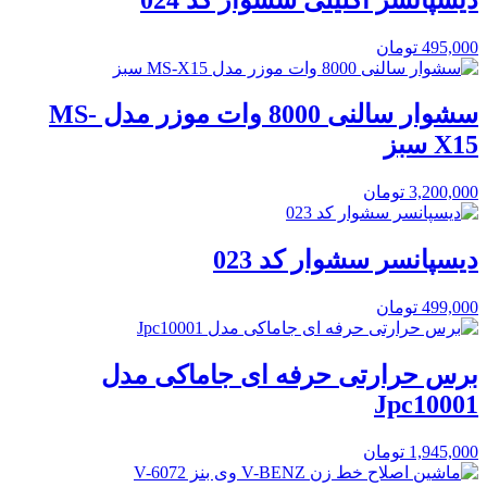
495,000
تومان
سشوار سالنی 8000 وات موزر مدل MS-
X15 سبز
3,200,000
تومان
دیسپانسر سشوار کد 023
499,000
تومان
برس حرارتی حرفه ای جاماکی مدل
Jpc10001
1,945,000
تومان