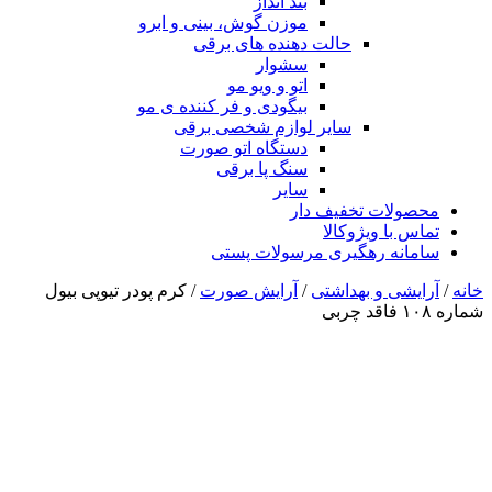
بند انداز
موزن گوش، بینی و ابرو
حالت دهنده های برقی
سشوار
اتو و ویو مو
بیگودی و فر کننده ی مو
سایر لوازم شخصی برقی
دستگاه اتو صورت
سنگ پا برقی
سایر
محصولات تخفیف دار
تماس با ویژوکالا
سامانه رهگیری مرسولات پستی
خانه
/
آرایشی و بهداشتی
/
آرایش صورت
/ کرم پودر تیوپی بیول
شماره ۱۰۸ فاقد چربی