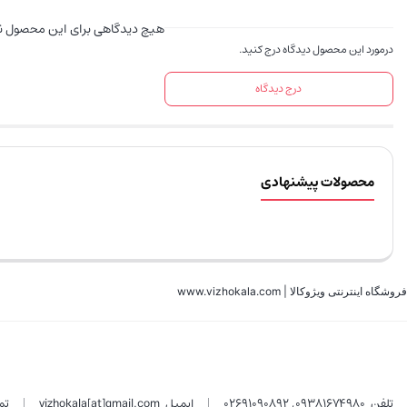
هیچ دیدگاهی برای این محصول 
درمورد این محصول دیدگاه درج کنید.
درج دیدگاه
محصولات پیشنهادی
فروشگاه اینترنتی ویژوکالا | www.vizhokala.com
تلفن
09381674980
,
02691090892
ایمیل
vizhokala[at]gmail.com
تم