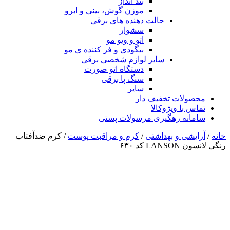
بند انداز
موزن گوش، بینی و ابرو
حالت دهنده های برقی
سشوار
اتو و ویو مو
بیگودی و فر کننده ی مو
سایر لوازم شخصی برقی
دستگاه اتو صورت
سنگ پا برقی
سایر
محصولات تخفیف دار
تماس با ویژوکالا
سامانه رهگیری مرسولات پستی
خانه
/
آرایشی و بهداشتی
/
کرم و مراقبت پوست
/ کرم ضدآفتاب
رنگی لانسون LANSON کد ۶۳۰