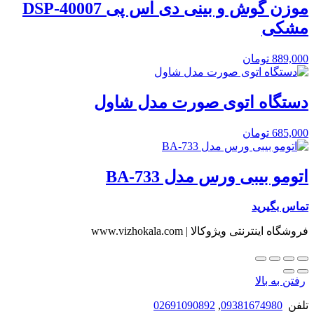
موزن گوش و بینی دی اس پی DSP-40007
مشکی
889,000
تومان
دستگاه اتوی صورت مدل شاول
685,000
تومان
اتومو بیبی ورس مدل BA-733
تماس بگیرید
فروشگاه اینترنتی ویژوکالا | www.vizhokala.com
رفتن به بالا
تلفن
09381674980
,
02691090892