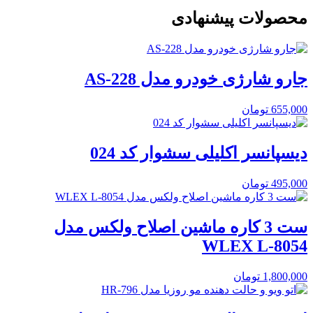
محصولات پیشنهادی
جارو شارژی خودرو مدل AS-228
655,000
تومان
دیسپانسر اکلیلی سشوار کد 024
495,000
تومان
ست 3 کاره ماشین اصلاح ولکس مدل
WLEX L-8054
1,800,000
تومان