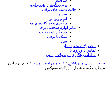
بند انداز
موزن گوش، بینی و ابرو
حالت دهنده های برقی
سشوار
اتو و ویو مو
بیگودی و فر کننده ی مو
سایر لوازم شخصی برقی
دستگاه اتو صورت
سنگ پا برقی
سایر
محصولات تخفیف دار
تماس با ویژوکالا
سامانه رهگیری مرسولات پستی
خانه
/
آرایشی و بهداشتی
/
کرم و مراقبت پوست
/ کرم آبرسان و
مرطوب کننده عصاره آووکادو سوپکس