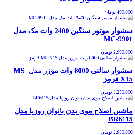
499,000
تومان
سشوار موتور سنگین 2400 وات مک مدل
MC-9901
2,990,000
تومان
سشوار سالنی 8000 وات موزر مدل MS-
X15 قرمز
3,250,000
تومان
ماشین اصلاح موی بدن بانوان روزیا مدل
BR6115
2,980,000
تومان