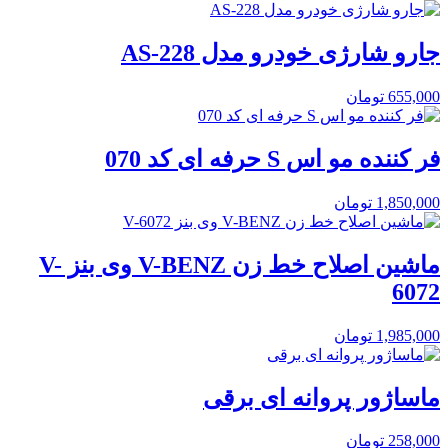
جارو شارژی خودرو مدل AS-228
655,000
تومان
فر کننده مو اس S حرفه ای کد 070
1,850,000
تومان
ماشین اصلاح خط زن V-BENZ وی بنز V-
6072
1,985,000
تومان
ماساژور پروانه ای برقی
258,000
تومان