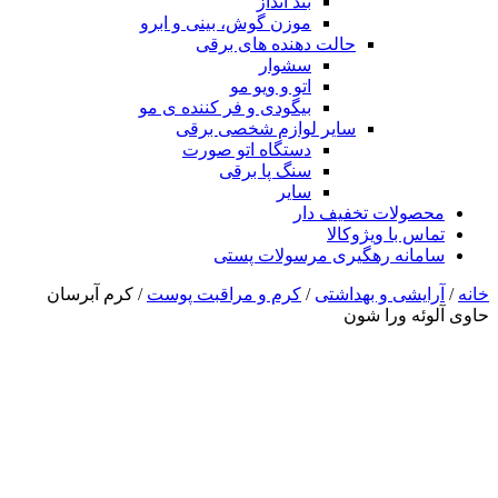
بند انداز
موزن گوش، بینی و ابرو
حالت دهنده های برقی
سشوار
اتو و ویو مو
بیگودی و فر کننده ی مو
سایر لوازم شخصی برقی
دستگاه اتو صورت
سنگ پا برقی
سایر
محصولات تخفیف دار
تماس با ویژوکالا
سامانه رهگیری مرسولات پستی
خانه
/
آرایشی و بهداشتی
/
کرم و مراقبت پوست
/ کرم آبرسان
حاوی آلوئه ورا شون