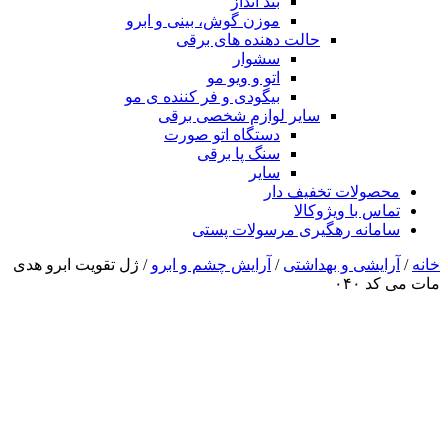
بند انداز
موزن گوش، بینی و ابرو
حالت دهنده های برقی
سشوار
اتو و ویو مو
بیگودی و فر کننده ی مو
سایر لوازم شخصی برقی
دستگاه اتو صورت
سنگ پا برقی
سایر
محصولات تخفیف دار
تماس با ویژوکالا
سامانه رهگیری مرسولات پستی
خانه
/
آرایشی و بهداشتی
/
آرایش چشم و ابرو
/ ژل تقویت ابرو هدی
مات می کد ۰۴۰