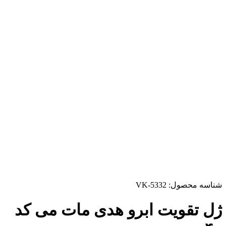
شناسه محصول:
VK-5332
ژل تقویت ابرو هدی مات می کد