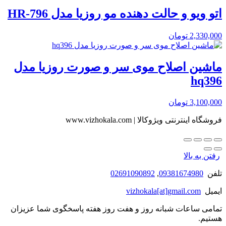
اتو ویو و حالت دهنده مو روزیا مدل HR-796
2,330,000
تومان
ماشین اصلاح موی سر و صورت روزیا مدل
hq396
3,100,000
تومان
فروشگاه اینترنتی ویژوکالا | www.vizhokala.com
رفتن به بالا
تلفن
09381674980
,
02691090892
ایمیل
vizhokala[at]gmail.com
تمامی ساعات شبانه روز و هفت روز هفته پاسخگوی شما عزیزان
هستیم.