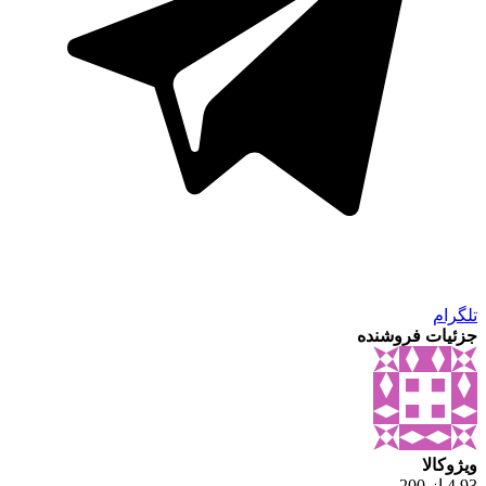
تلگرام
جزئیات فروشنده
ویژوکالا
4.93 از 200