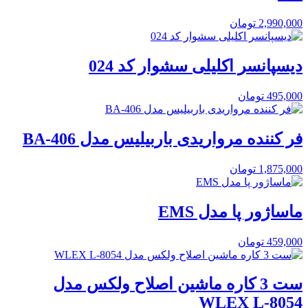
2,990,000
تومان
دیسپانسر اکلیلی سشوار کد 024
495,000
تومان
فر کننده مرواریدی باربیلیس مدل BA-406
1,875,000
تومان
ماساژور پا مدل EMS
459,000
تومان
ست 3 کاره ماشین اصلاح ولکس مدل
WLEX L-8054