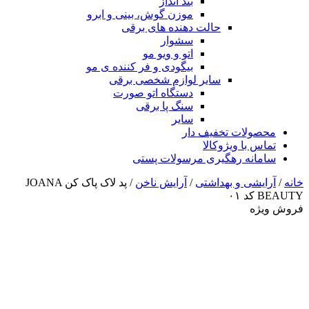
بند انداز
موزن گوش، بینی و ابرو
حالت دهنده های برقی
سشوار
اتو و ویو مو
بیگودی و فر کننده ی مو
سایر لوازم شخصی برقی
دستگاه اتو صورت
سنگ پا برقی
سایر
محصولات تخفیف دار
تماس با ویژوکالا
سامانه رهگیری مرسولات پستی
خانه
/
آرایشی و بهداشتی
/
آرایش ناخن
/ پد لاک پاک کن JOANA
BEAUTY کد ۰۱
فروش ویژه