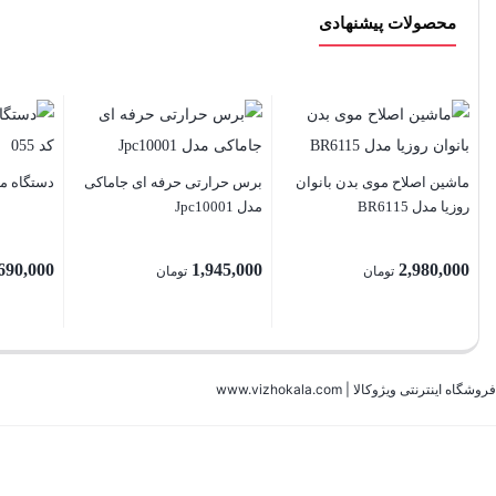
محصولات پیشنهادی
ماشین اصلاح موی بدن بانوان
برس حرارتی حرفه ای جاماکی
دستگاه میک
روزیا مدل BR6115
مدل Jpc10001
690,000
1,945,000
2,980,000
تومان
تومان
فروشگاه اینترنتی ویژوکالا | www.vizhokala.com