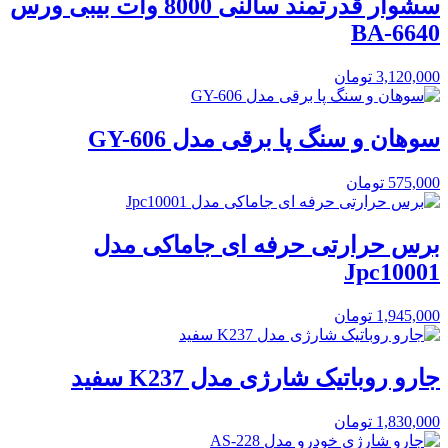
سشوار قدرتمند سالنی 8000 وات بیبی ورس
BA-6640
3,120,000
تومان
سوهان و سنگ پا برقی مدل GY-606
575,000
تومان
برس حرارتی حرفه ای جاماکی مدل
Jpc10001
1,945,000
تومان
جارو روباتیک شارژی مدل K237 سفید
1,830,000
تومان