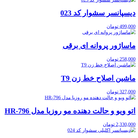
دیسپانسر سشوار کد 023
499,000
تومان
ماساژور پروانه ای برقی
258,000
تومان
ماشین اصلاح خط زن T9
327,000
تومان
اتو ویو و حالت دهنده مو روزیا مدل HR-796
2,330,000
تومان