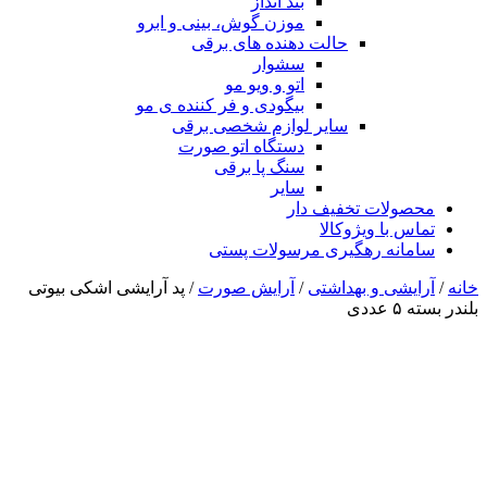
بند انداز
موزن گوش، بینی و ابرو
حالت دهنده های برقی
سشوار
اتو و ویو مو
بیگودی و فر کننده ی مو
سایر لوازم شخصی برقی
دستگاه اتو صورت
سنگ پا برقی
سایر
محصولات تخفیف دار
تماس با ویژوکالا
سامانه رهگیری مرسولات پستی
خانه
/
آرایشی و بهداشتی
/
آرایش صورت
/ پد آرایشی اشکی بیوتی
بلندر بسته ۵ عددی