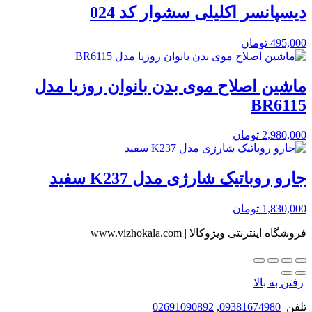
دیسپانسر اکلیلی سشوار کد 024
495,000
تومان
ماشین اصلاح موی بدن بانوان روزیا مدل
BR6115
2,980,000
تومان
جارو روباتیک شارژی مدل K237 سفید
1,830,000
تومان
فروشگاه اینترنتی ویژوکالا | www.vizhokala.com
رفتن به بالا
تلفن
09381674980
,
02691090892