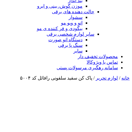
بند انداز
موزن گوش، بینی و ابرو
حالت دهنده های برقی
سشوار
اتو و ویو مو
بیگودی و فر کننده ی مو
سایر لوازم شخصی برقی
دستگاه اتو صورت
سنگ پا برقی
سایر
محصولات تخفیف دار
تماس با ویژوکالا
سامانه رهگیری مرسولات پستی
خانه
/
لوازم تحریر
/ پاک کن سفید سلفونی رافائل کد ۵۰۰۴