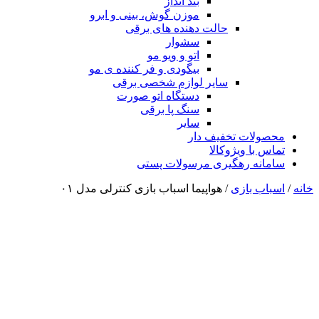
بند انداز
موزن گوش، بینی و ابرو
حالت دهنده های برقی
سشوار
اتو و ویو مو
بیگودی و فر کننده ی مو
سایر لوازم شخصی برقی
دستگاه اتو صورت
سنگ پا برقی
سایر
محصولات تخفیف دار
تماس با ویژوکالا
سامانه رهگیری مرسولات پستی
خانه
/
اسباب بازی
/ هواپیما اسباب بازی کنترلی مدل ۰۱