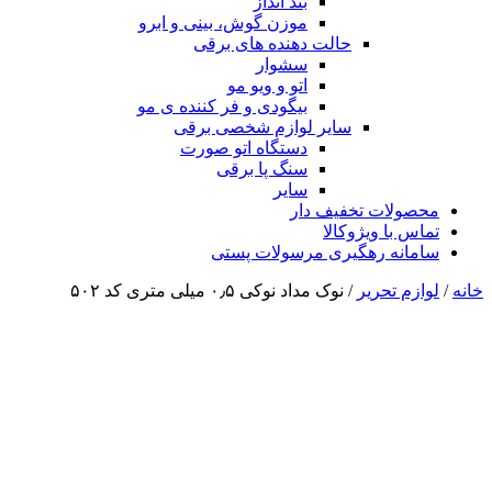
بند انداز
موزن گوش، بینی و ابرو
حالت دهنده های برقی
سشوار
اتو و ویو مو
بیگودی و فر کننده ی مو
سایر لوازم شخصی برقی
دستگاه اتو صورت
سنگ پا برقی
سایر
محصولات تخفیف دار
تماس با ویژوکالا
سامانه رهگیری مرسولات پستی
خانه
/
لوازم تحریر
/ نوک مداد نوکی ۰٫۵ میلی متری کد ۵۰۲