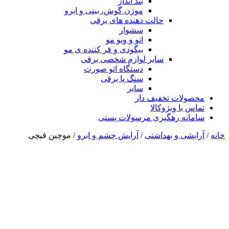
بند انداز
موزن گوش، بینی و ابرو
حالت دهنده های برقی
سشوار
اتو و ویو مو
بیگودی و فر کننده ی مو
سایر لوازم شخصی برقی
دستگاه اتو صورت
سنگ پا برقی
سایر
محصولات تخفیف دار
تماس با ویژوکالا
سامانه رهگیری مرسولات پستی
خانه
/
آرایشی و بهداشتی
/
آرایش چشم و ابرو
/ موچین قیچی