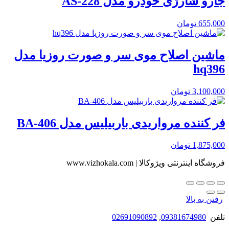
جارو شارژی خودرو مدل AS-228
655,000
تومان
ماشین اصلاح موی سر و صورت روزیا مدل
hq396
3,100,000
تومان
فر کننده مرواریدی باربیلیس مدل BA-406
1,875,000
تومان
فروشگاه اینترنتی ویژوکالا | www.vizhokala.com
رفتن به بالا
تلفن
09381674980
,
02691090892