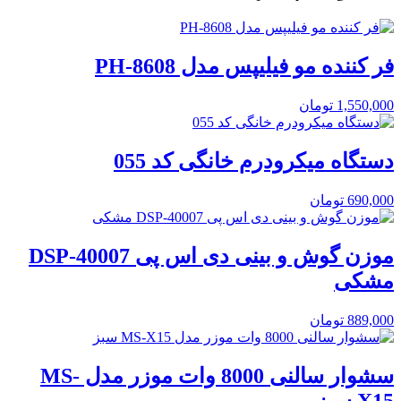
فر کننده مو فیلیپس مدل PH-8608
1,550,000
تومان
دستگاه میکرودرم خانگی کد 055
690,000
تومان
موزن گوش و بینی دی اس پی DSP-40007
مشکی
889,000
تومان
سشوار سالنی 8000 وات موزر مدل MS-
X15 سبز