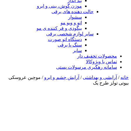
بند انداز
موزن گوش، بینی و ابرو
حالت دهنده های برقی
سشوار
اتو و ویو مو
بیگودی و فر کننده ی مو
سایر لوازم شخصی برقی
دستگاه اتو صورت
سنگ پا برقی
سایر
محصولات تخفیف دار
تماس با ویژوکالا
سامانه رهگیری مرسولات پستی
خانه
/
آرایشی و بهداشتی
/
آرایش چشم و ابرو
/ موچین عروسکی
بیوتی تولز طرح یک