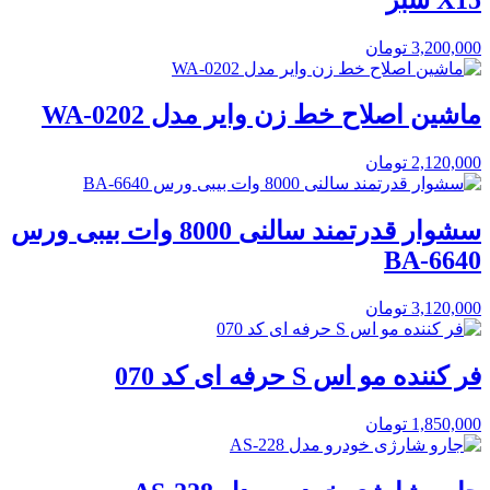
3,200,000
تومان
ماشین اصلاح خط زن وایر مدل WA-0202
2,120,000
تومان
سشوار قدرتمند سالنی 8000 وات بیبی ورس
BA-6640
3,120,000
تومان
فر کننده مو اس S حرفه ای کد 070
1,850,000
تومان