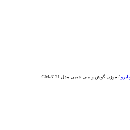
ابرو
/ موزن گوش و بینی جیمی مدل GM-3121