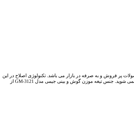
یکی از محصولات پر فروش و به صرفه در بازار می باشد. تکنولوژی اصلاح در این
دستگاه بصورت برش مستقیم (خط زن) و چرخشی عمل می کند و با طراحی ارگونومیک و وزن سبکی که دارد موقع کار کردن با آن خسته نمی شوید. جنس تیغه موزن گوش و بینی جیمی مدل GM-3121 از