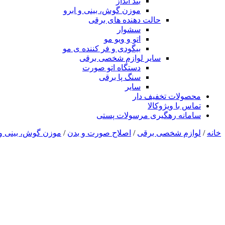
بند انداز
موزن گوش، بینی و ابرو
حالت دهنده های برقی
سشوار
اتو و ویو مو
بیگودی و فر کننده ی مو
سایر لوازم شخصی برقی
دستگاه اتو صورت
سنگ پا برقی
سایر
محصولات تخفیف دار
تماس با ویژوکالا
سامانه رهگیری مرسولات پستی
خانه
/
لوازم شخصی برقی
/
اصلاح صورت و بدن
/
موزن گوش، بینی و 