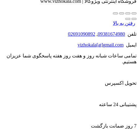
فروشگاه اینترنتی ویژوکالا | www.vizhokala.com
رفتن به بالا
تلفن
09381674980
,
02691090892
ایمیل
vizhokala[at]gmail.com
تمامی ساعات شبانه روز و هفت روز هفته پاسخگوی شما عزیزان
هستیم.
تحویل اکسپرس
پشتیبانی 24 ساعته
7 روز ضمانت بازگشت