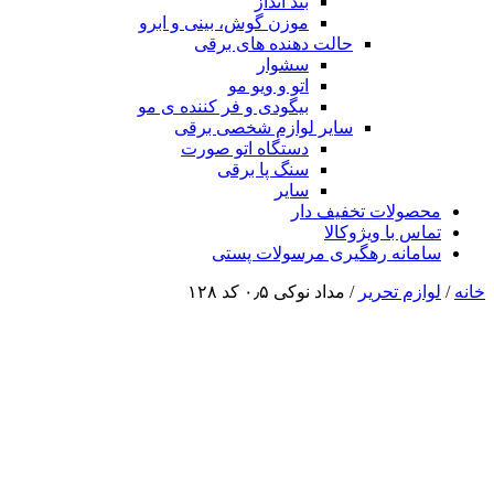
بند انداز
موزن گوش، بینی و ابرو
حالت دهنده های برقی
سشوار
اتو و ویو مو
بیگودی و فر کننده ی مو
سایر لوازم شخصی برقی
دستگاه اتو صورت
سنگ پا برقی
سایر
محصولات تخفیف دار
تماس با ویژوکالا
سامانه رهگیری مرسولات پستی
خانه
/
لوازم تحریر
/ مداد نوکی ۰٫۵ کد ۱۲۸