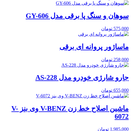
سوهان و سنگ پا برقی مدل GY-606
575,000
تومان
ماساژور پروانه ای برقی
258,000
تومان
جارو شارژی خودرو مدل AS-228
655,000
تومان
ماشین اصلاح خط زن V-BENZ وی بنز V-
6072
1,985,000
تومان