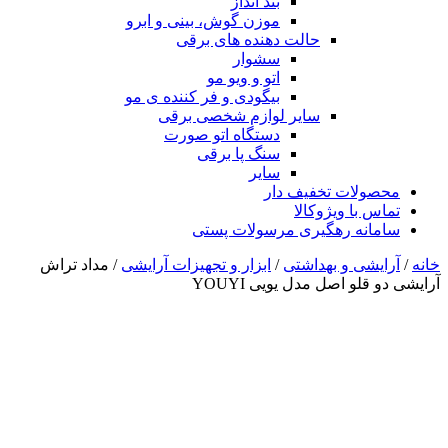
بند انداز
موزن گوش، بینی و ابرو
حالت دهنده های برقی
سشوار
اتو و ویو مو
بیگودی و فر کننده ی مو
سایر لوازم شخصی برقی
دستگاه اتو صورت
سنگ پا برقی
سایر
محصولات تخفیف دار
تماس با ویژوکالا
سامانه رهگیری مرسولات پستی
خانه
/
آرایشی و بهداشتی
/
ابزار و تجهیزات آرایشی
/ مداد تراش
آرایشی دو قلو اصل مدل یویی YOUYI