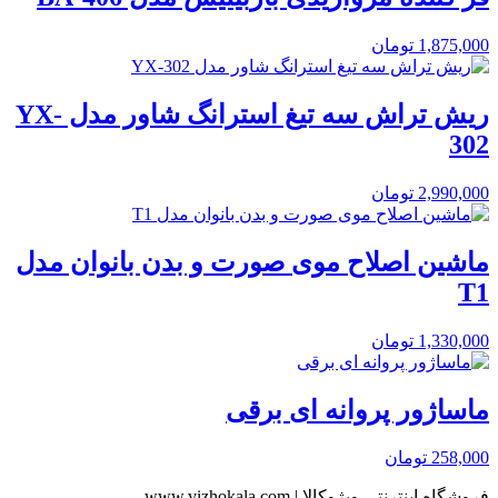
1,875,000
تومان
ریش تراش سه تیغ استرانگ شاور مدل YX-
302
2,990,000
تومان
ماشین اصلاح موی صورت و بدن بانوان مدل
T1
1,330,000
تومان
ماساژور پروانه ای برقی
258,000
تومان
فروشگاه اینترنتی ویژوکالا | www.vizhokala.com