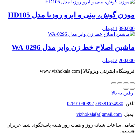
موزن گوش، بینی و ابرو روزیا مدل HD105
1,390,000
تومان
ماشین اصلاح خط زن وایر مدل WA-0296
2,200,000
تومان
فروشگاه اینترنتی ویژوکالا | www.vizhokala.com
رفتن به بالا
تلفن
09381674980
,
02691090892
ایمیل
vizhokala[at]gmail.com
تمامی ساعات شبانه روز و هفت روز هفته پاسخگوی شما عزیزان
هستیم.