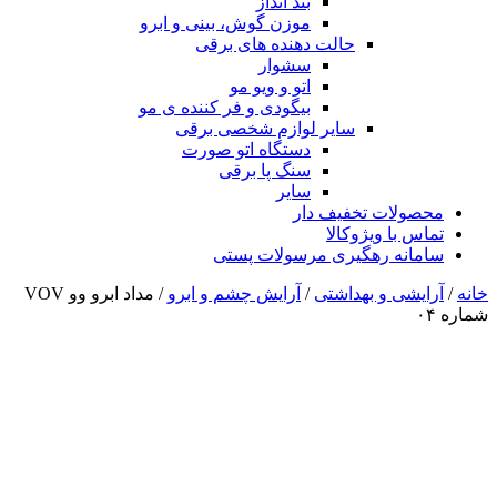
بند انداز
موزن گوش، بینی و ابرو
حالت دهنده های برقی
سشوار
اتو و ویو مو
بیگودی و فر کننده ی مو
سایر لوازم شخصی برقی
دستگاه اتو صورت
سنگ پا برقی
سایر
محصولات تخفیف دار
تماس با ویژوکالا
سامانه رهگیری مرسولات پستی
خانه
/
آرایشی و بهداشتی
/
آرایش چشم و ابرو
/ مداد ابرو وو VOV
شماره ۰۴