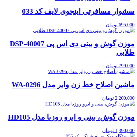
سشوار مسافرتی اینجوی لایف کد 033
695,000
تومان
موزن گوش و بینی دی اس پی DSP-40007
طلایی
799,000
تومان
ماشین اصلاح خط زن وایر مدل WA-0296
2,200,000
تومان
موزن گوش، بینی و ابرو روزیا مدل HD105
1,390,000
تومان