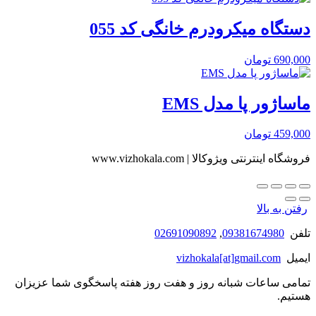
دستگاه میکرودرم خانگی کد 055
690,000
تومان
ماساژور پا مدل EMS
459,000
تومان
فروشگاه اینترنتی ویژوکالا | www.vizhokala.com
رفتن به بالا
تلفن
09381674980
,
02691090892
ایمیل
vizhokala[at]gmail.com
تمامی ساعات شبانه روز و هفت روز هفته پاسخگوی شما عزیزان
هستیم.