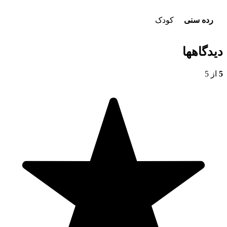
رده سنی
کودک
دیدگاهها
5
از 5