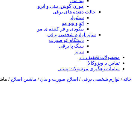
بند انداز
موزن گوش، بینی و ابرو
حالت دهنده های برقی
سشوار
اتو و ویو مو
بیگودی و فر کننده ی مو
سایر لوازم شخصی برقی
دستگاه اتو صورت
سنگ پا برقی
سایر
محصولات تخفیف دار
تماس با ویژوکالا
سامانه رهگیری مرسولات پستی
خانه
/
لوازم شخصی برقی
/
اصلاح صورت و بدن
/
ماشین اصلاح
/ ماشین 