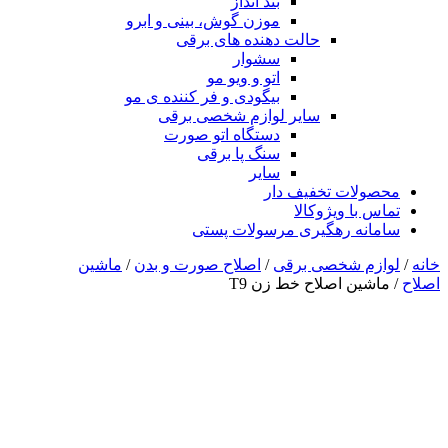
بند انداز
موزن گوش، بینی و ابرو
حالت دهنده های برقی
سشوار
اتو و ویو مو
بیگودی و فر کننده ی مو
سایر لوازم شخصی برقی
دستگاه اتو صورت
سنگ پا برقی
سایر
محصولات تخفیف دار
تماس با ویژوکالا
سامانه رهگیری مرسولات پستی
خانه
/
لوازم شخصی برقی
/
اصلاح صورت و بدن
/
ماشین
اصلاح
/ ماشین اصلاح خط زن T9