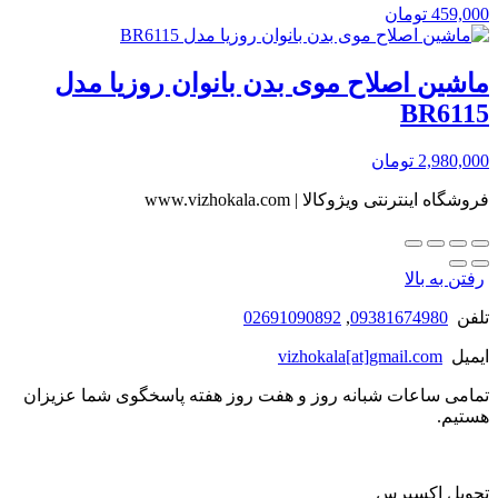
459,000
تومان
ماشین اصلاح موی بدن بانوان روزیا مدل
BR6115
2,980,000
تومان
فروشگاه اینترنتی ویژوکالا | www.vizhokala.com
رفتن به بالا
تلفن
09381674980
,
02691090892
ایمیل
vizhokala[at]gmail.com
تمامی ساعات شبانه روز و هفت روز هفته پاسخگوی شما عزیزان
هستیم.
تحویل اکسپرس