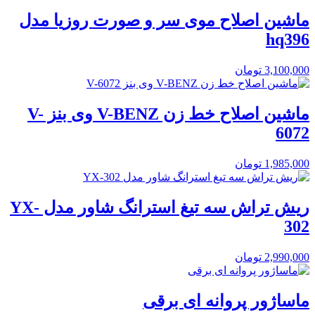
ماشین اصلاح موی سر و صورت روزیا مدل
hq396
3,100,000
تومان
ماشین اصلاح خط زن V-BENZ وی بنز V-
6072
1,985,000
تومان
ریش تراش سه تیغ استرانگ شاور مدل YX-
302
2,990,000
تومان
ماساژور پروانه ای برقی