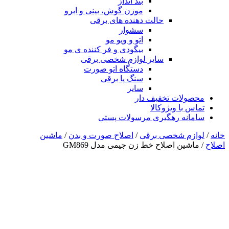
بند انداز
موزن گوش، بینی و ابرو
حالت دهنده های برقی
سشوار
اتو و ویو مو
بیگودی و فر کننده ی مو
سایر لوازم شخصی برقی
دستگاه اتو صورت
سنگ پا برقی
سایر
محصولات تخفیف دار
تماس با ویژوکالا
سامانه رهگیری مرسولات پستی
خانه
/
لوازم شخصی برقی
/
اصلاح صورت و بدن
/
ماشین
اصلاح
/ ماشین اصلاح خط زن جیمی مدل GM869