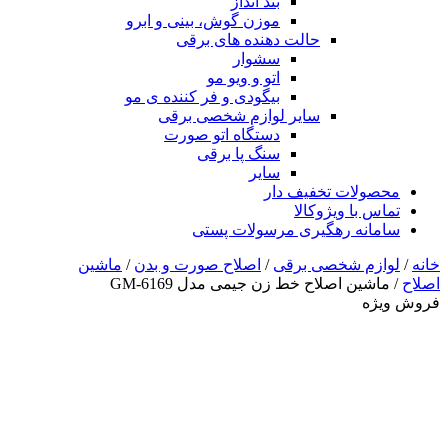
بند انداز
موزن گوش، بینی و ابرو
حالت دهنده های برقی
سشوار
اتو و ویو مو
بیگودی و فر کننده ی مو
سایر لوازم شخصی برقی
دستگاه اتو صورت
سنگ پا برقی
سایر
محصولات تخفیف دار
تماس با ویژوکالا
سامانه رهگیری مرسولات پستی
خانه
/
لوازم شخصی برقی
/
اصلاح صورت و بدن
/
ماشین
اصلاح
/ ماشین اصلاح خط زن جیمی مدل GM-6169
فروش ویژه