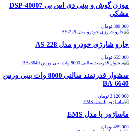
موزن گوش و بینی دی اس پی DSP-40007
مشکی
889,000
تومان
جارو شارژی خودرو مدل AS-228
655,000
تومان
سشوار قدرتمند سالنی 8000 وات بیبی ورس
BA-6640
3,120,000
تومان
ماساژور پا مدل EMS
459,000
تومان