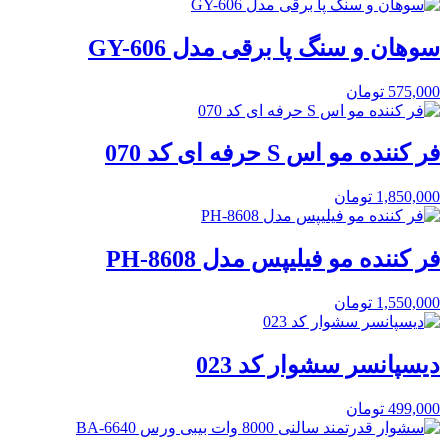
سوهان و سنگ پا برقی مدل GY-606
575,000
تومان
فر کننده مو اس S حرفه ای کد 070
1,850,000
تومان
فر کننده مو فیلیپس مدل PH-8608
1,550,000
تومان
دیسپانسر سشوار کد 023
499,000
تومان