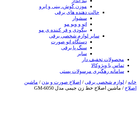
بند انداز
موزن گوش، بینی و ابرو
حالت دهنده های برقی
سشوار
اتو و ویو مو
بیگودی و فر کننده ی مو
سایر لوازم شخصی برقی
دستگاه اتو صورت
سنگ پا برقی
سایر
محصولات تخفیف دار
تماس با ویژوکالا
سامانه رهگیری مرسولات پستی
خانه
/
لوازم شخصی برقی
/
اصلاح صورت و بدن
/
ماشین
اصلاح
/ ماشین اصلاح خط زن جیمی مدل GM-6050