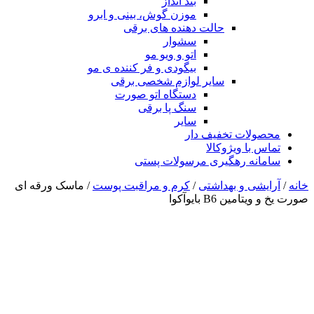
بند انداز
موزن گوش، بینی و ابرو
حالت دهنده های برقی
سشوار
اتو و ویو مو
بیگودی و فر کننده ی مو
سایر لوازم شخصی برقی
دستگاه اتو صورت
سنگ پا برقی
سایر
محصولات تخفیف دار
تماس با ویژوکالا
سامانه رهگیری مرسولات پستی
خانه
/
آرایشی و بهداشتی
/
کرم و مراقبت پوست
/ ماسک ورقه ای
صورت یخ و ویتامین B6 بایوآکوا