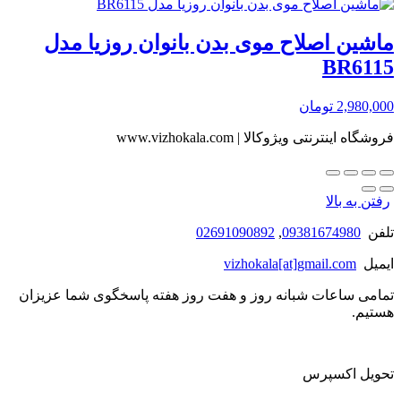
ماشین اصلاح موی بدن بانوان روزیا مدل
BR6115
2,980,000
تومان
فروشگاه اینترنتی ویژوکالا | www.vizhokala.com
رفتن به بالا
تلفن
09381674980
,
02691090892
ایمیل
vizhokala[at]gmail.com
تمامی ساعات شبانه روز و هفت روز هفته پاسخگوی شما عزیزان
هستیم.
تحویل اکسپرس