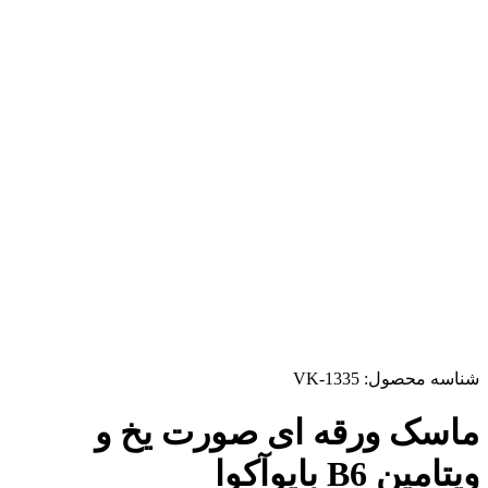
شناسه محصول:
VK-1335
ماسک ورقه ای صورت یخ و
ویتامین B6 بایوآکوا